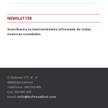
NEWSLETTER
Suscríbete y te mantendremos informado de todas
nuestras novedades.
C/ Balmes 177, 4º, 2ª
08008 Barcelona
Teléfono: 936 316 499
Fax: 932 991 247
Email:
info@bufetealbiol.com