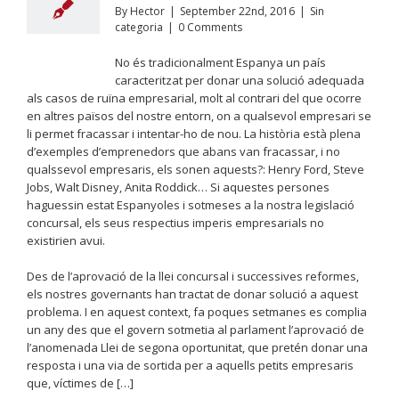
By
Hector
|
September 22nd, 2016
|
Sin
categoria
|
0 Comments
No és tradicionalment Espanya un país
caracteritzat per donar una solució adequada
als casos de ruïna empresarial, molt al contrari del que ocorre
en altres països del nostre entorn, on a qualsevol empresari se
li permet fracassar i intentar-ho de nou. La història està plena
d’exemples d’emprenedors que abans van fracassar, i no
qualssevol empresaris, els sonen aquests?: Henry Ford, Steve
Jobs, Walt Disney, Anita Roddick… Si aquestes persones
haguessin estat Espanyoles i sotmeses a la nostra legislació
concursal, els seus respectius imperis empresarials no
existirien avui.
Des de l’aprovació de la llei concursal i successives reformes,
els nostres governants han tractat de donar solució a aquest
problema. I en aquest context, fa poques setmanes es complia
un any des que el govern sotmetia al parlament l’aprovació de
l’anomenada Llei de segona oportunitat, que pretén donar una
resposta i una via de sortida per a aquells petits empresaris
que, víctimes de […]