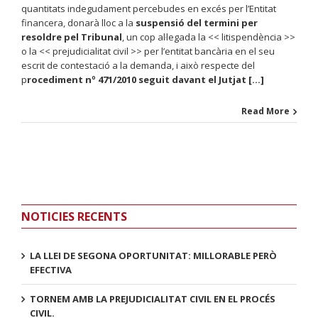
quantitats indegudament percebudes en excés per l’Entitat
financera, donarà lloc a la
suspensió del termini per
resoldre pel Tribunal
, un cop al·legada la << litispendència >>
o la << prejudicialitat civil >> per l’entitat bancària en el seu
escrit de contestació a la demanda, i això respecte del
p
rocediment nº 471/2010 seguit davant el Jutjat […]
Read More
NOTICIES RECENTS
LA LLEI DE SEGONA OPORTUNITAT: MILLORABLE PERÒ
EFECTIVA
TORNEM AMB LA PREJUDICIALITAT CIVIL EN EL PROCÉS
CIVIL.