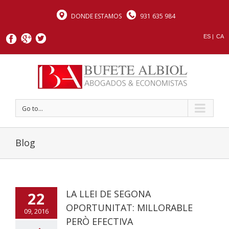
DONDE ESTAMOS
931 635 984
ES |
CA
Go to...
Blog
LA LLEI DE SEGONA
22
OPORTUNITAT: MILLORABLE
09, 2016
PERÒ EFECTIVA