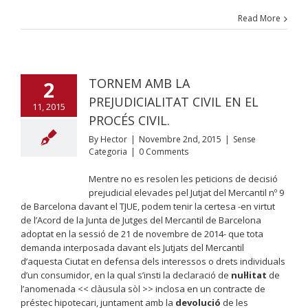
Read More
TORNEM AMB LA
2
PREJUDICIALITAT CIVIL EN EL
11, 2015
PROCÉS CIVIL.
By
Hector
|
Novembre 2nd, 2015
|
Sense
Categoria
|
0 Comments
Mentre no es resolen les peticions de decisió
prejudicial elevades pel Jutjat del Mercantil nº 9
de Barcelona davant el TJUE, podem tenir la certesa -en virtut
de l’Acord de la Junta de Jutges del Mercantil de Barcelona
adoptat en la sessió de 21 de novembre de 2014- que tota
demanda interposada davant els Jutjats del Mercantil
d’aquesta Ciutat en defensa dels interessos o drets individuals
d’un consumidor, en la qual s’insti la declaració de
nul·litat
de
l’anomenada << clàusula sòl >> inclosa en un contracte de
préstec hipotecari, juntament amb la
devolució
de les